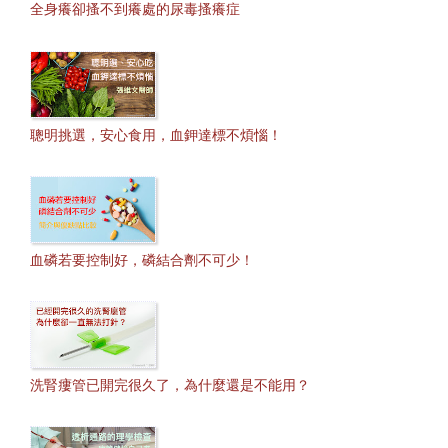
全身癢卻搔不到癢處的尿毒搔癢症
聰明挑選，安心食用，血鉀達標不煩惱！
血磷若要控制好，磷結合劑不可少！
洗腎瘻管已開完很久了，為什麼還是不能用？