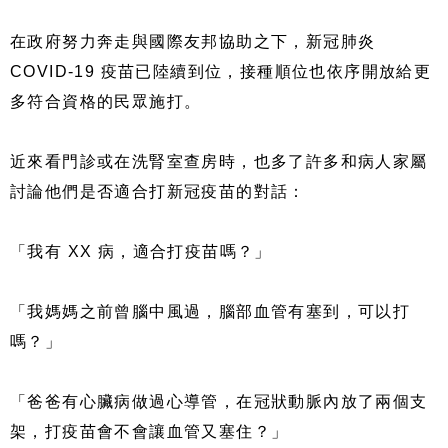
在政府努力奔走與國際友邦協助之下，新冠肺炎
COVID-19 疫苗已陸續到位，接種順位也依序開放給更
多符合資格的民眾施打。
近來看門診或在洗腎室查房時，也多了許多和病人家屬
討論他們是否適合打新冠疫苗的對話：
「我有 XX 病，適合打疫苗嗎？」
「我媽媽之前曾腦中風過，腦部血管有塞到，可以打
嗎？」
「爸爸有心臟病做過心導管，在冠狀動脈內放了兩個支
架，打疫苗會不會讓血管又塞住？」