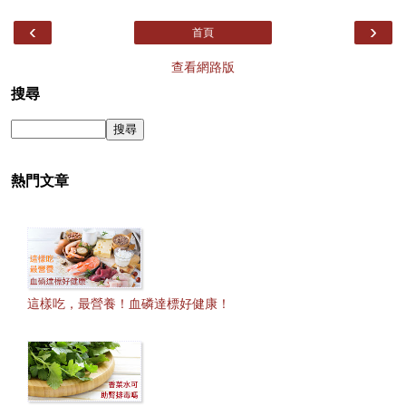
‹
›
首頁
查看網路版
搜尋
熱門文章
這樣吃，最營養！血磷達標好健康！