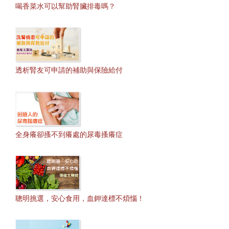
喝香菜水可以幫助腎臟排毒嗎？
透析腎友可申請的補助與保險給付
全身癢卻搔不到癢處的尿毒搔癢症
聰明挑選，安心食用，血鉀達標不煩惱！