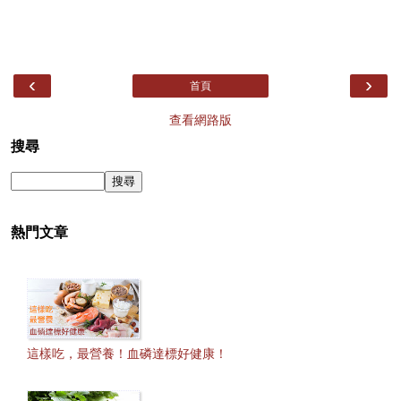
‹
›
首頁
查看網路版
搜尋
熱門文章
這樣吃，最營養！血磷達標好健康！