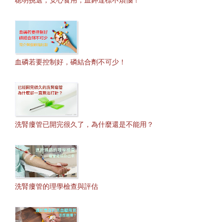
聰明挑選，安心食用，血鉀達標不煩惱！
血磷若要控制好，磷結合劑不可少！
洗腎瘻管已開完很久了，為什麼還是不能用？
洗腎瘻管的理學檢查與評估