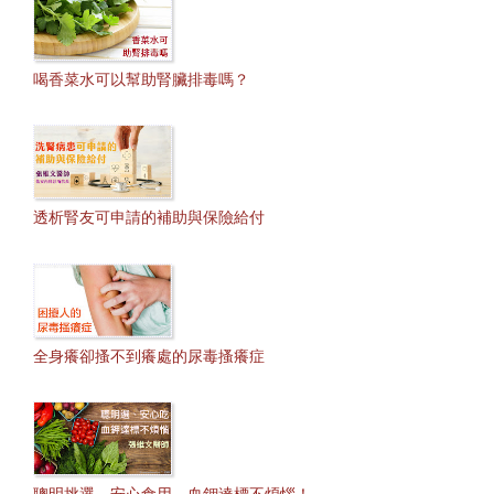
喝香菜水可以幫助腎臟排毒嗎？
透析腎友可申請的補助與保險給付
全身癢卻搔不到癢處的尿毒搔癢症