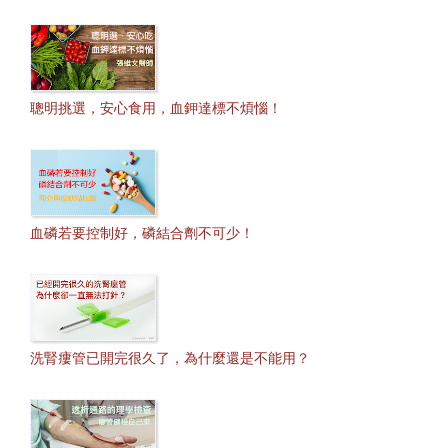
聰明挑選，安心食用，血鉀達標不煩惱！
血磷若要控制好，磷結合劑不可少！
洗腎瘻管已開完很久了，為什麼還是不能用？