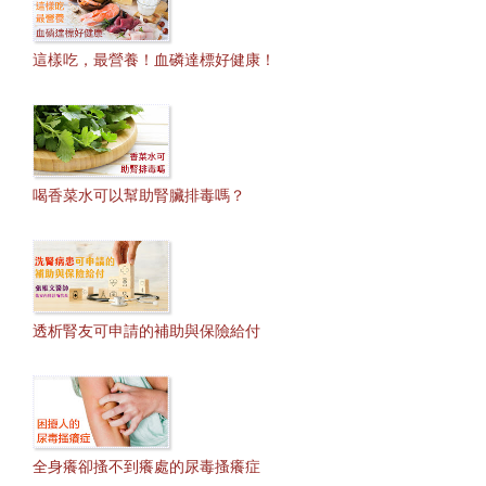
這樣吃，最營養！血磷達標好健康！
喝香菜水可以幫助腎臟排毒嗎？
透析腎友可申請的補助與保險給付
全身癢卻搔不到癢處的尿毒搔癢症