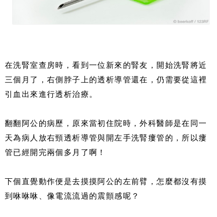
在洗腎室查房時，看到一位新來的腎友，開始洗腎將近
三個月了，右側脖子上的透析導管還在，仍需要從這裡
引血出來進行透析治療。
翻翻阿公的病歷，原來當初住院時，外科醫師是在同一
天為病人放右頸透析導管與開左手洗腎瘻管的，所以瘻
管已經開完兩個多月了啊！
下個直覺動作便是去摸摸阿公的左前臂，怎麼都沒有摸
到咻咻咻、像電流流過的震顫感呢？