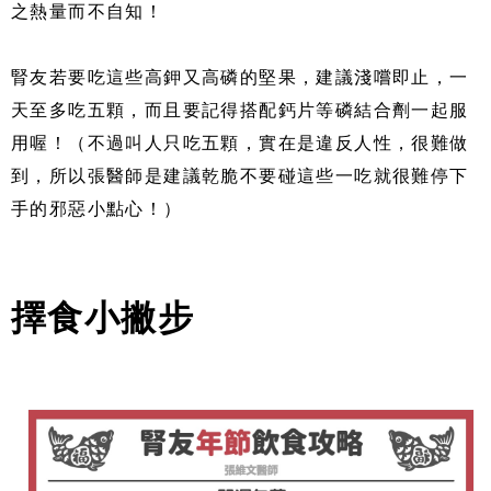
之熱量而不自知！
腎友若要吃這些高鉀又高磷的堅果，建議淺嚐即止，一
天至多吃五顆，而且要記得搭配鈣片等磷結合劑一起服
用喔！（不過叫人只吃五顆，實在是違反人性，很難做
到，所以張醫師是建議乾脆不要碰這些一吃就很難停下
手的邪惡小點心！）
擇食小撇步