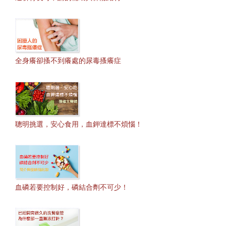
全身癢卻搔不到癢處的尿毒搔癢症
聰明挑選，安心食用，血鉀達標不煩惱！
血磷若要控制好，磷結合劑不可少！