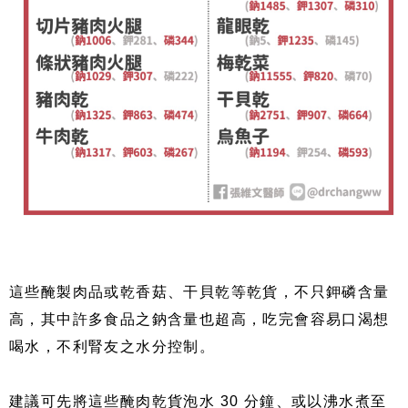
這些醃製肉品或乾香菇、干貝乾等乾貨，不只鉀磷含量
高，其中許多食品之鈉含量也超高，吃完會容易口渴想
喝水，不利腎友之水分控制。
建議可先將這些醃肉乾貨泡水 30 分鐘、或以沸水煮至