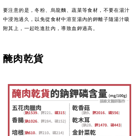
要注意的是，冬粉、烏龍麵、蔬菜等食材，不要在湯汁
中浸泡過久，以免從食材中溶至湯內的鉀離子隨湯汁吸
附其上，一起吃進肚內，導致血鉀過高。
醃肉乾貨